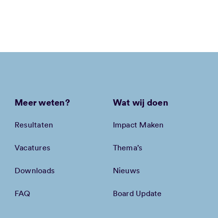
Meer weten?
Wat wij doen
Resultaten
Impact Maken
Vacatures
Thema’s
Downloads
Nieuws
FAQ
Board Update