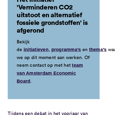
'Verminderen CO2
uitstoot en alternatief
fossiele grondstoffen' is
afgerond
Bekijk
de
,
en
wa
initiatieven
programma’s
thema’s
we op dit moment aan werken. Of
neem contact op met het
team
van Amsterdam Economic
.
Board
Tijdens een debat in het voorjaar van