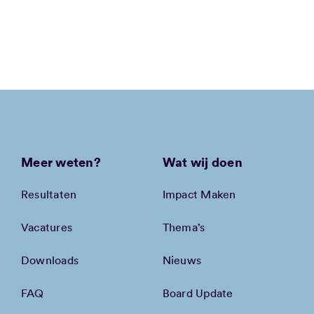
Meer weten?
Wat wij doen
Resultaten
Impact Maken
Vacatures
Thema’s
Downloads
Nieuws
FAQ
Board Update