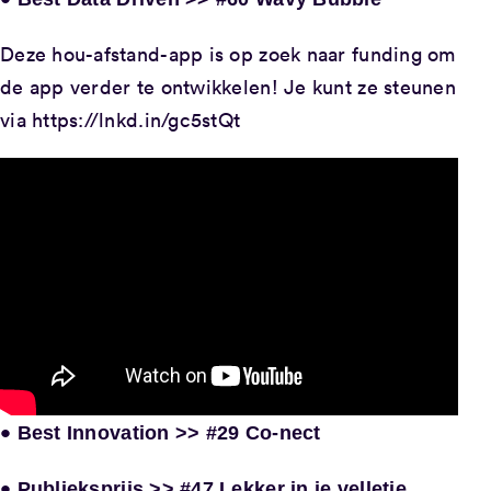
Deze hou-afstand-app is op zoek naar funding om
de app verder te ontwikkelen! Je kunt ze steunen
via https://lnkd.in/gc5stQt
•
Best Innovation >> #29 Co-nect
•
Publieksprijs >> #47 Lekker in je velletje