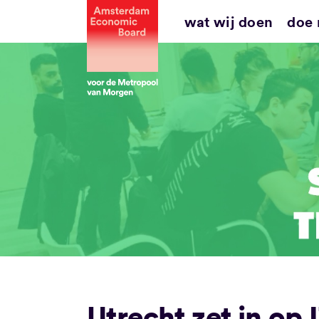
Ga
wat wij doen
doe
naar
inhoud
Utrecht zet in op