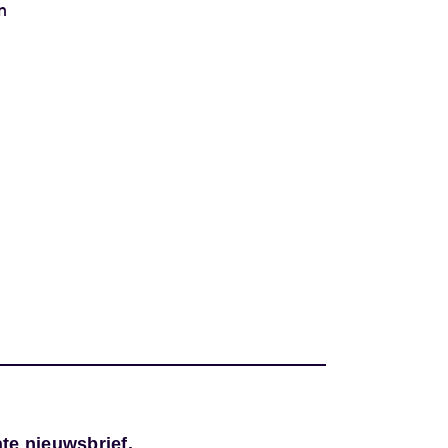
n
te nieuwsbrief
.