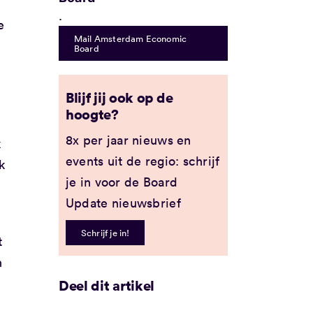
.
e
Mail Amsterdam Economic
Board
Blijf jij ook op de
hoogte?
8x per jaar nieuws en
k
events uit de regio: schrijf
k
je in voor de Board
Update nieuwsbrief
Schrijf je in!
t
n
Deel dit artikel