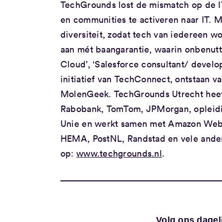
TechGrounds lost de mismatch op de IT
en communities te activeren naar IT. 
diversiteit, zodat tech van iedereen 
aan mét baangarantie, waarin onbenut
Cloud’, ‘Salesforce consultant/ devel
initiatief van TechConnect, ontstaan 
MolenGeek. TechGrounds Utrecht heef
Rabobank, TomTom, JPMorgan, opleidi
Unie en werkt samen met Amazon Web S
HEMA, PostNL, Randstad en vele andere
op:
www.techgrounds.nl
.
Volg ons dagel