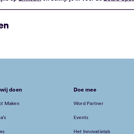
en
wij doen
Doe mee
ct Maken
Word Partner
a’s
Events
ws
Het Innovatielab