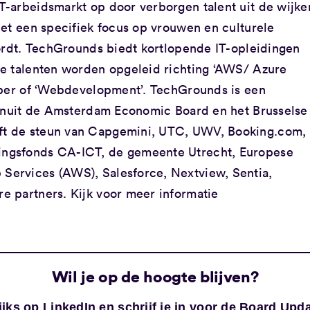
-arbeidsmarkt op door verborgen talent uit de wijke
Met een specifiek focus op vrouwen en culturele
wordt. TechGrounds biedt kortlopende IT-opleidingen
te talenten worden opgeleid richting ‘AWS/ Azure
oper of ‘Webdevelopment’. TechGrounds is een
vanuit de Amsterdam Economic Board en het Brusselse
t de steun van Capgemini, UTC, UWV, Booking.com,
ngsfonds CA-ICT, de gemeente Utrecht, Europese
ervices (AWS), Salesforce, Nextview, Sentia,
 partners. Kijk voor meer informatie
Wil je op de hoogte blijven?
ijks op
LinkedIn
en schrijf je in voor de
Board Upda