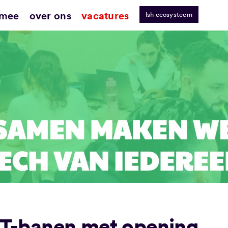
 mee
over ons
vacatures
lsh ecosysteem
 IT-banen met opening