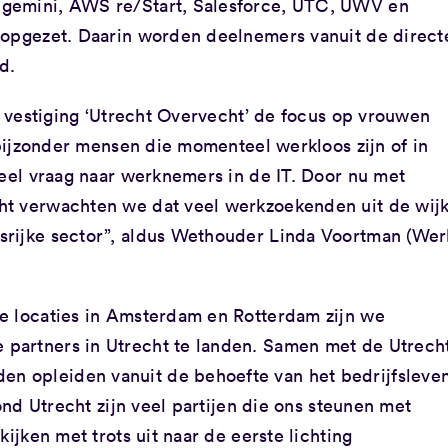
pgemini, AWS re/Start, Salesforce, UTC, UWV en
 opgezet. Daarin worden deelnemers vanuit de direct
d.
in vestiging ‘Utrecht Overvecht’ de focus op vrouwen
t bijzonder mensen die momenteel werkloos zijn of in
veel vraag naar werknemers in de IT. Door nu met
ht verwachten we dat veel werkzoekenden uit de wij
srijke sector”, aldus Wethouder Linda Voortman (Wer
e locaties in Amsterdam en Rotterdam zijn we
partners in Utrecht te landen. Samen met de Utrech
 opleiden vanuit de behoefte van het bedrijfsleve
rond Utrecht zijn veel partijen die ons steunen met
kijken met trots uit naar de eerste lichting