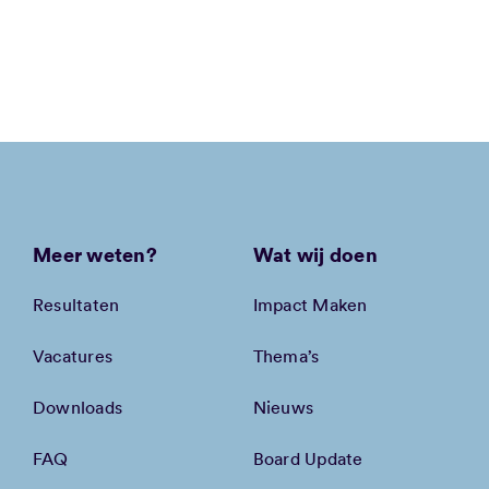
Meer weten?
Wat wij doen
Resultaten
Impact Maken
Vacatures
Thema’s
Downloads
Nieuws
FAQ
Board Update