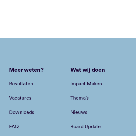
Meer weten?
Wat wij doen
Resultaten
Impact Maken
Vacatures
Thema’s
Downloads
Nieuws
FAQ
Board Update