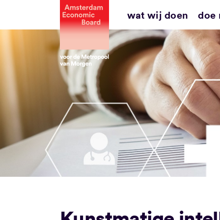
Ga
wat wij doen
doe
naar
inhoud
Kunstmatige intel