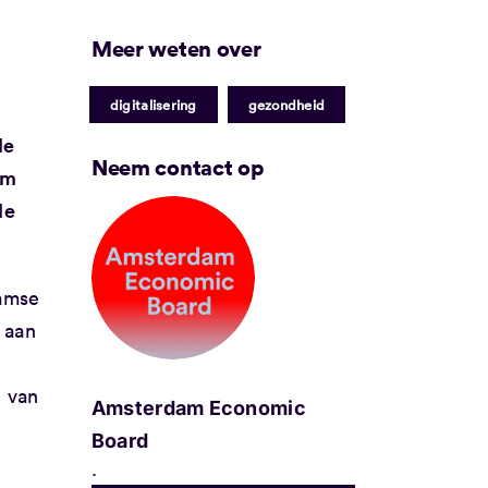
Meer weten over
|
digitalisering
gezondheid
de
Neem contact op
um
de
damse
 aan
p van
Amsterdam Economic
Board
.