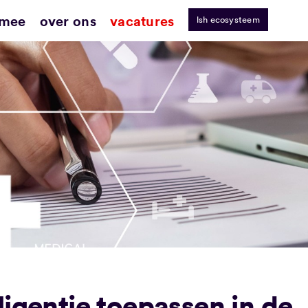
 mee
over ons
vacatures
lsh ecosysteem
ligentie toepassen in de