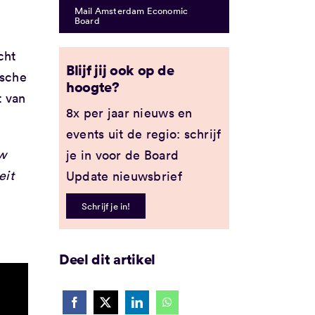
Mail Amsterdam Economic
Board
cht
Blijf jij ook op de
ische
hoogte?
t van
8x per jaar nieuws en
events uit de regio: schrijf
w
je in voor de Board
eit
Update nieuwsbrief
Schrijf je in!
Deel dit artikel