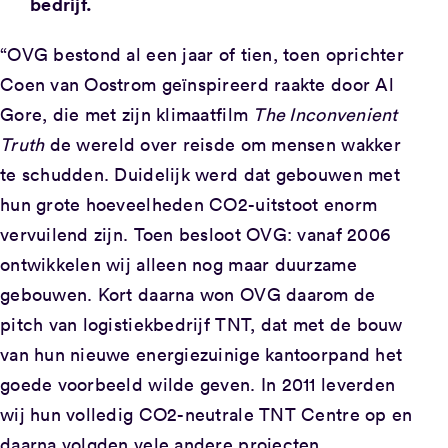
bedrijf.
“OVG bestond al een jaar of tien, toen oprichter
Coen van Oostrom geïnspireerd raakte door Al
Gore, die met zijn klimaatfilm
The Inconvenient
Truth
de wereld over reisde om mensen wakker
te schudden. Duidelijk werd dat gebouwen met
hun grote hoeveelheden CO2-uitstoot enorm
vervuilend zijn. Toen besloot OVG: vanaf 2006
ontwikkelen wij alleen nog maar duurzame
gebouwen. Kort daarna won OVG daarom de
pitch van logistiekbedrijf TNT, dat met de bouw
van hun nieuwe energiezuinige kantoorpand het
goede voorbeeld wilde geven. In 2011 leverden
wij hun volledig CO2-neutrale TNT Centre op en
daarna volgden vele andere projecten.