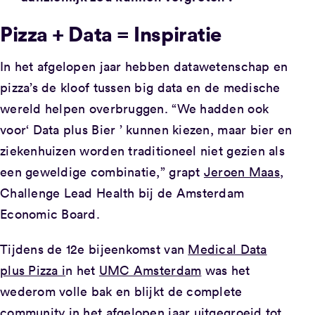
Pizza + Data = Inspiratie
In het afgelopen jaar hebben datawetenschap en
pizza’s de kloof tussen big data en de medische
wereld helpen overbruggen. “We hadden ook
voor‘ Data plus Bier ’ kunnen kiezen, maar bier en
ziekenhuizen worden traditioneel niet gezien als
een geweldige combinatie,” grapt
Jeroen Maas
,
Challenge Lead Health bij de Amsterdam
Economic Board.
Tijdens de 12e bijeenkomst van
Medical Data
plus Pizza i
n het
UMC Amsterdam
was het
wederom volle bak en blijkt de complete
community in het afgelopen jaar uitgegroeid tot