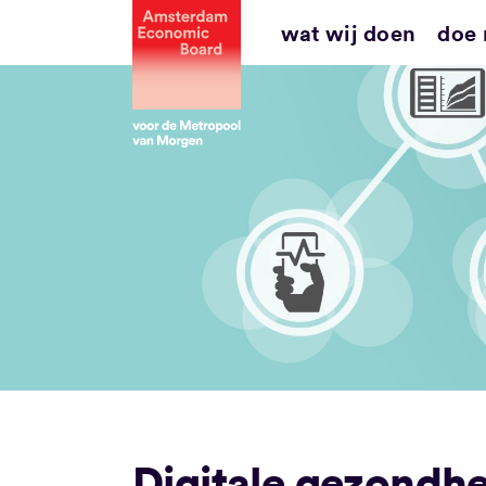
Ga
wat wij doen
doe
naar
inhoud
Digitale gezondh