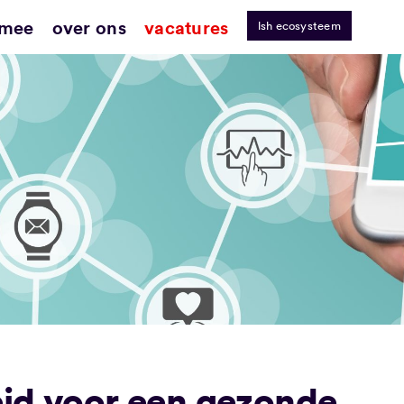
 mee
over ons
vacatures
lsh ecosysteem
eid voor een gezonde