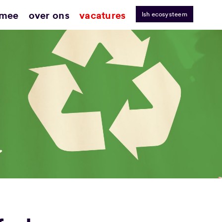
 mee
over ons
vacatures
lsh ecosysteem