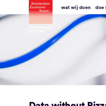
Ga
wat wij doen
doe
naar
inhoud
Data without Pizz