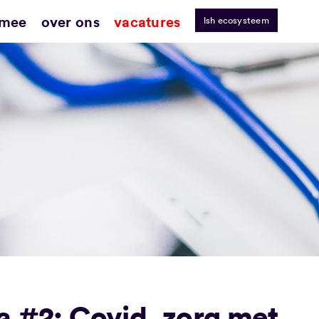
 mee
over ons
vacatures
lsh ecosysteem
a #2: Covid, zorg met