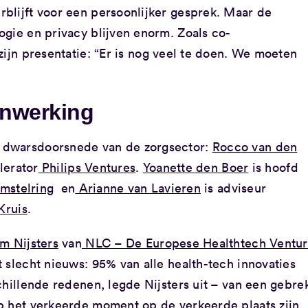
blijft voor een persoonlijker gesprek. Maar de
ogie en privacy blijven enorm. Zoals co-
zijn presentatie: “Er is nog veel te doen. We moeten
enwerking
 dwarsdoorsnede van de zorgsector:
Rocco van den
lerator
Philips Ventures
​.
Yoanette den Boer
is hoofd
mstelring
en
Arianne van Lavieren
is adviseur
Kruis
​.
m Nijsters
van
NLC – De Europese Healthtech Ventu
slecht nieuws: 95% van alle health-tech innovaties
chillende redenen, legde Nijsters uit – van een gebre
p het verkeerde moment op de verkeerde plaats zijn.