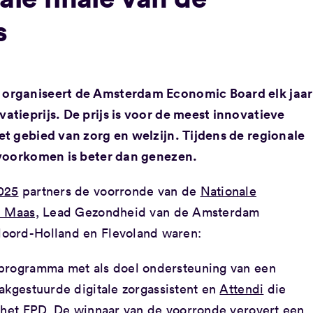
s
organiseert de Amsterdam Economic Board elk jaar
tieprijs. De prijs is voor de meest innovatieve
t gebied van zorg en welzijn. Tijdens de regionale
 voorkomen is beter dan genezen.
025
partners de voorronde van de
Nationale
 Maas​,
Lead Gezondheid van de Amsterdam
oord-Holland en Flevoland waren:
sprogramma met als doel ondersteuning van een
kgestuurde digitale zorgassistent en
Attendi
die
n het EPD. De winnaar van de voorronde verovert een