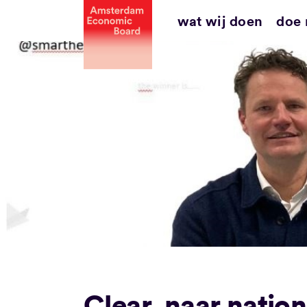
Ga
wat wij doen
doe
naar
inhoud
Clear. naar nation