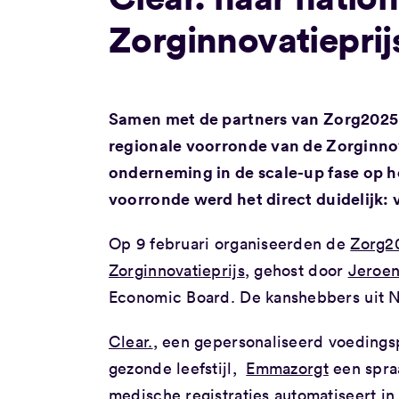
Zorginnovatieprij
Samen met de partners van Zorg2025 
regionale voorronde van de Zorginnova
onderneming in de scale-up fase op he
voorronde werd het direct duidelijk:
Op 9 februari organiseerden de
Zorg2
Zorginnovatieprijs
, gehost door
Jeroen
Economic Board. De kanshebbers uit N
Clear.
, een gepersonaliseerd voeding
gezonde leefstijl,
Emmazorgt
een spraa
medische registraties automatiseert i