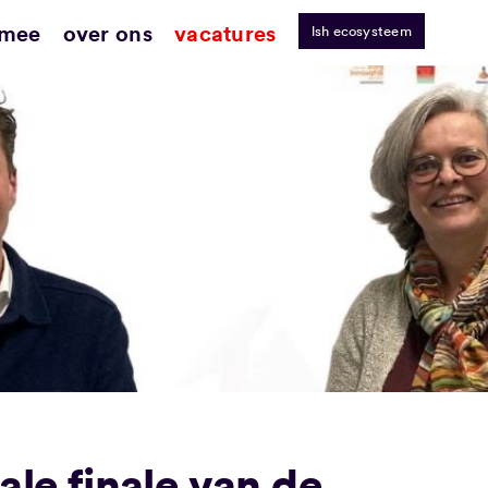
 mee
over ons
vacatures
lsh ecosysteem
ale finale van de