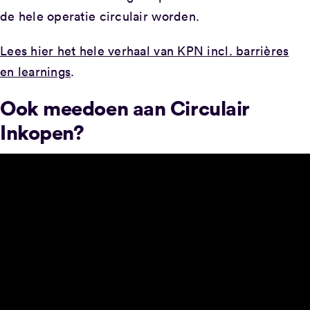
de hele operatie circulair worden.
Lees hier het hele verhaal van KPN incl. barrières
en learnings
.
Ook meedoen aan Circulair
Inkopen?