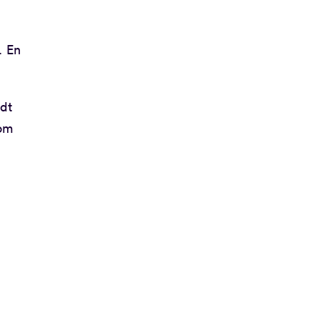
. En
rdt
 om