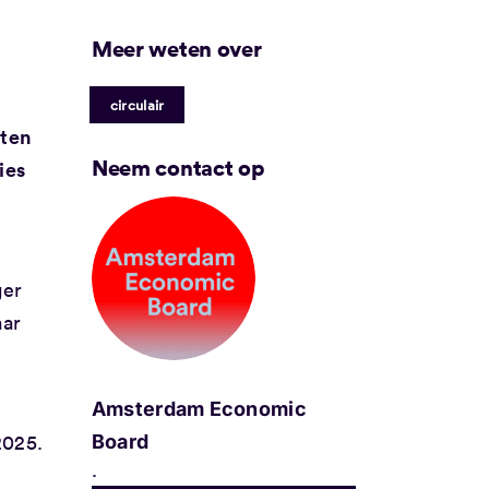
Meer weten over
circulair
eten
Neem contact op
ies
ger
aar
.
Amsterdam Economic
2025.
Board
.