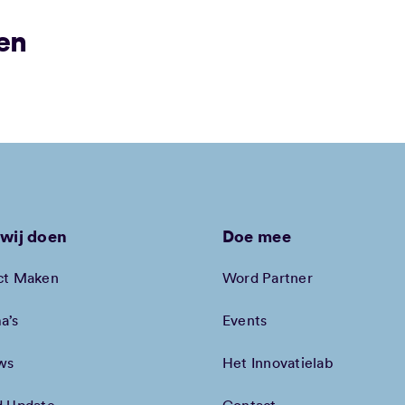
en
wij doen
Doe mee
ct Maken
Word Partner
a’s
Events
ws
Het Innovatielab