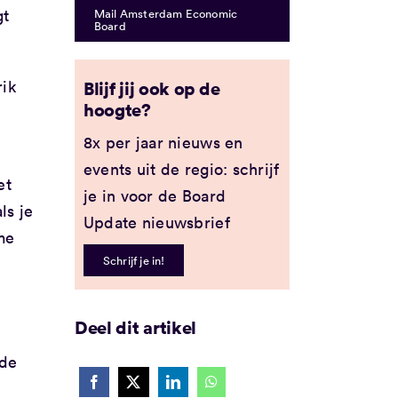
gt
Mail Amsterdam Economic
Board
rik
Blijf jij ook op de
hoogte?
8x per jaar nieuws en
events uit de regio: schrijf
et
je in voor de Board
ls je
Update nieuwsbrief
me
Schrijf je in!
Deel dit artikel
mde