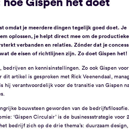
: hoe Gispen het doet
st omdat je meerdere dingen tegelijk goed doet. Je
eem oplossen, je helpt direct mee om de productiek
rsterkt verbanden en relaties. Zónder dat je concess
wat de eisen of richtlijnen zijn. Zo doet Gispen het!
, bedrijven en kennisinstellingen. Zo ook Gispen voor
or dit artikel is gesproken met Rick Veenendaal, mana
 is hij verantwoordelijk voor de transitie van Gispen n
s.
angrijke bouwsteen geworden van de bedrijfsfilosofie
omie: ‘Gispen Circulair’ is de businessstrategie voor 
 het bedrijf zich op de drie thema’s: duurzaam design,