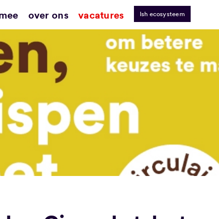
 mee
over ons
vacatures
lsh ecosysteem