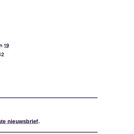
en
19
32
te nieuwsbrief
.