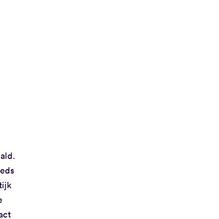
ald.
eeds
ijk
e
act