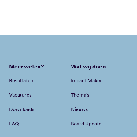
Meer weten?
Wat wij doen
Resultaten
Impact Maken
Vacatures
Thema’s
Downloads
Nieuws
FAQ
Board Update