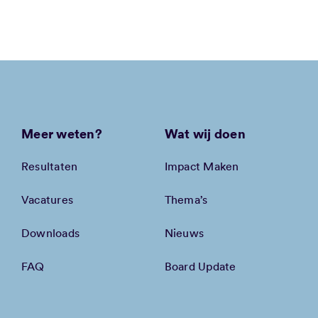
Meer weten?
Wat wij doen
Resultaten
Impact Maken
Vacatures
Thema’s
Downloads
Nieuws
FAQ
Board Update